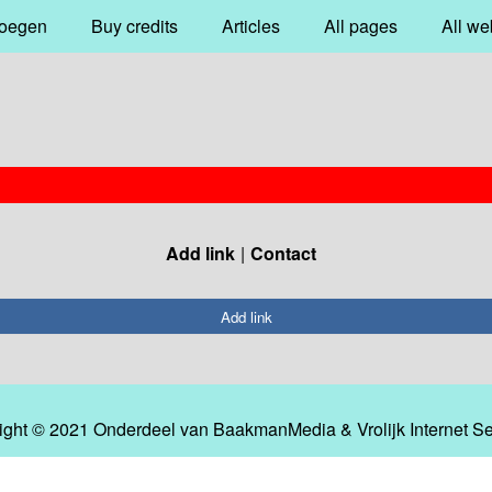
oegen
Buy credits
Articles
All pages
All we
Add link
Contact
Add link
ight © 2021 Onderdeel van
BaakmanMedia
&
Vrolijk Internet S