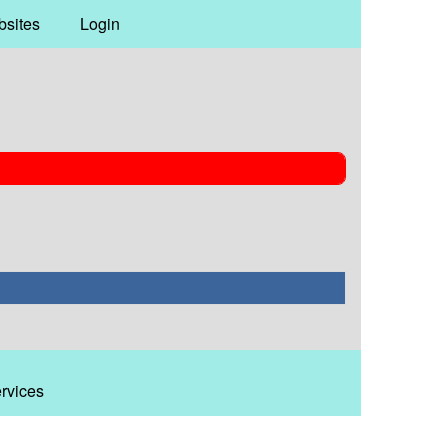
bsites
Login
ervices